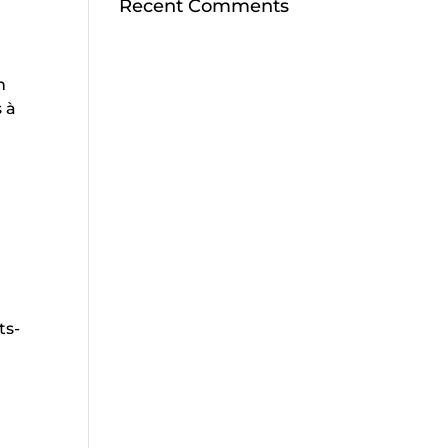
Recent Comments
n
 à
ts-