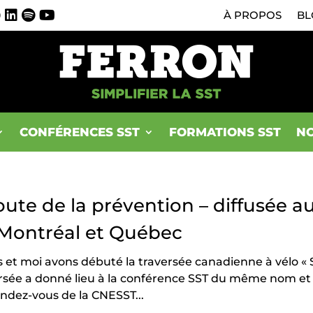
0
À PROPOS
BL
CONFÉRENCES SST
FORMATIONS SST
NO
oute de la prévention – diffusée a
Montréal et Québec
ls et moi avons débuté la traversée canadienne à vélo « 
versée a donné lieu à la conférence SST du même nom et
endez-vous de la CNESST...