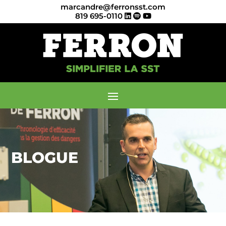
marcandre@ferronsst.com
819 695-0110
BLOGUE