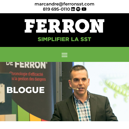
marcandre@ferronsst.com
819 695-0110
BLOGUE