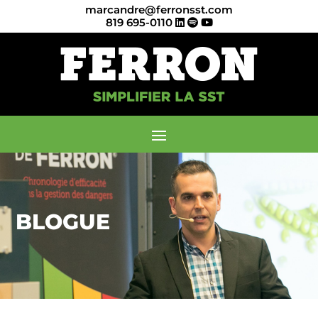
marcandre@ferronsst.com
819 695-0110
BLOGUE