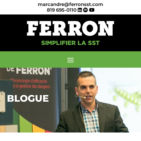
marcandre@ferronsst.com
819 695-0110
BLOGUE