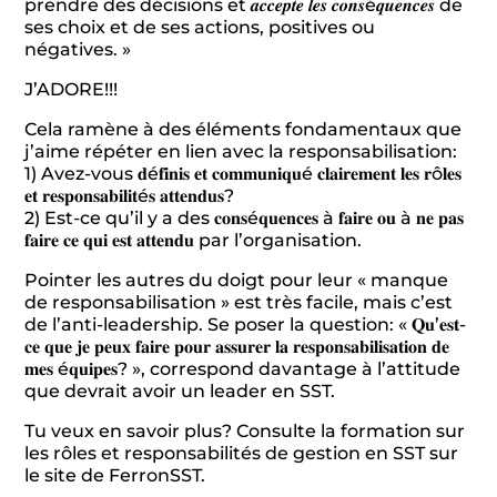
prendre des décisions et 𝒂𝒄𝒄𝒆𝒑𝒕𝒆 𝒍𝒆𝒔 𝒄𝒐𝒏𝒔é𝒒𝒖𝒆𝒏𝒄𝒆𝒔 de
ses choix et de ses actions, positives ou
négatives. »
J’ADORE!!!
Cela ramène à des éléments fondamentaux que
j’aime répéter en lien avec la responsabilisation:
1) Avez-vous 𝐝é𝐟𝐢𝐧𝐢𝐬 𝐞𝐭 𝐜𝐨𝐦𝐦𝐮𝐧𝐢𝐪𝐮é 𝐜𝐥𝐚𝐢𝐫𝐞𝐦𝐞𝐧𝐭 𝐥𝐞𝐬 𝐫ô𝐥𝐞𝐬
𝐞𝐭 𝐫𝐞𝐬𝐩𝐨𝐧𝐬𝐚𝐛𝐢𝐥𝐢𝐭é𝐬 𝐚𝐭𝐭𝐞𝐧𝐝𝐮𝐬?
2) Est-ce qu’il y a des 𝐜𝐨𝐧𝐬é𝐪𝐮𝐞𝐧𝐜𝐞𝐬 à 𝐟𝐚𝐢𝐫𝐞 𝐨𝐮 à 𝐧𝐞 𝐩𝐚𝐬
𝐟𝐚𝐢𝐫𝐞 𝐜𝐞 𝐪𝐮𝐢 𝐞𝐬𝐭 𝐚𝐭𝐭𝐞𝐧𝐝𝐮 par l’organisation.
Pointer les autres du doigt pour leur « manque
de responsabilisation » est très facile, mais c’est
de l’anti-leadership. Se poser la question: « 𝐐𝐮’𝐞𝐬𝐭-
𝐜𝐞 𝐪𝐮𝐞 𝐣𝐞 𝐩𝐞𝐮𝐱 𝐟𝐚𝐢𝐫𝐞 𝐩𝐨𝐮𝐫 𝐚𝐬𝐬𝐮𝐫𝐞𝐫 𝐥𝐚 𝐫𝐞𝐬𝐩𝐨𝐧𝐬𝐚𝐛𝐢𝐥𝐢𝐬𝐚𝐭𝐢𝐨𝐧 𝐝𝐞
𝐦𝐞𝐬 é𝐪𝐮𝐢𝐩𝐞𝐬? », correspond davantage à l’attitude
que devrait avoir un leader en SST.
Tu veux en savoir plus? Consulte la formation sur
les rôles et responsabilités de gestion en SST sur
le site de FerronSST.