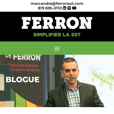
marcandre@ferronsst.com
819 695-0110
BLOGUE