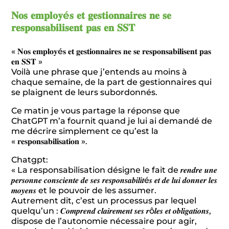
𝐍𝐨𝐬 𝐞𝐦𝐩𝐥𝐨𝐲é𝐬 𝐞𝐭 𝐠𝐞𝐬𝐭𝐢𝐨𝐧𝐧𝐚𝐢𝐫𝐞𝐬 𝐧𝐞 𝐬𝐞
𝐫𝐞𝐬𝐩𝐨𝐧𝐬𝐚𝐛𝐢𝐥𝐢𝐬𝐞𝐧𝐭 𝐩𝐚𝐬 𝐞𝐧 𝐒𝐒𝐓
« 𝐍𝐨𝐬 𝐞𝐦𝐩𝐥𝐨𝐲é𝐬 𝐞𝐭 𝐠𝐞𝐬𝐭𝐢𝐨𝐧𝐧𝐚𝐢𝐫𝐞𝐬 𝐧𝐞 𝐬𝐞 𝐫𝐞𝐬𝐩𝐨𝐧𝐬𝐚𝐛𝐢𝐥𝐢𝐬𝐞𝐧𝐭 𝐩𝐚𝐬
𝐞𝐧 𝐒𝐒𝐓 »
Voilà une phrase que j’entends au moins à
chaque semaine, de la part de gestionnaires qui
se plaignent de leurs subordonnés.
Ce matin je vous partage la réponse que
ChatGPT m’a fournit quand je lui ai demandé de
me décrire simplement ce qu’est la
« 𝐫𝐞𝐬𝐩𝐨𝐧𝐬𝐚𝐛𝐢𝐥𝐢𝐬𝐚𝐭𝐢𝐨𝐧 ».
Chatgpt:
« La responsabilisation désigne le fait de 𝒓𝒆𝒏𝒅𝒓𝒆 𝒖𝒏𝒆
𝒑𝒆𝒓𝒔𝒐𝒏𝒏𝒆 𝒄𝒐𝒏𝒔𝒄𝒊𝒆𝒏𝒕𝒆 𝒅𝒆 𝒔𝒆𝒔 𝒓𝒆𝒔𝒑𝒐𝒏𝒔𝒂𝒃𝒊𝒍𝒊𝒕é𝒔 𝒆𝒕 𝒅𝒆 𝒍𝒖𝒊 𝒅𝒐𝒏𝒏𝒆𝒓 𝒍𝒆𝒔
𝒎𝒐𝒚𝒆𝒏𝒔 et le pouvoir de les assumer.
Autrement dit, c’est un processus par lequel
quelqu’un : 𝑪𝒐𝒎𝒑𝒓𝒆𝒏𝒅 𝒄𝒍𝒂𝒊𝒓𝒆𝒎𝒆𝒏𝒕 𝒔𝒆𝒔 𝒓ô𝒍𝒆𝒔 𝒆𝒕 𝒐𝒃𝒍𝒊𝒈𝒂𝒕𝒊𝒐𝒏𝒔,
dispose de l’autonomie nécessaire pour agir,