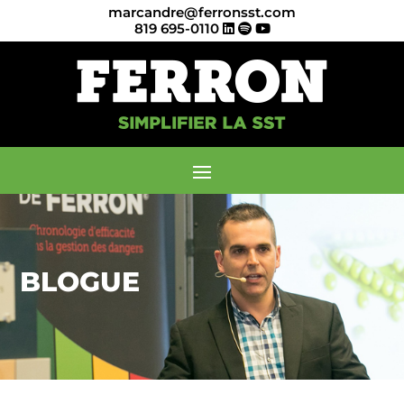
marcandre@ferronsst.com
819 695-0110
BLOGUE