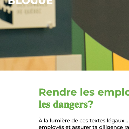
BLOGUE
Rendre les employés 𝐢𝐧𝐝é
𝐥𝐞𝐬 𝐝𝐚𝐧𝐠𝐞𝐫𝐬?
À la lumière de ces textes légaux…
employés et assurer ta diligence r