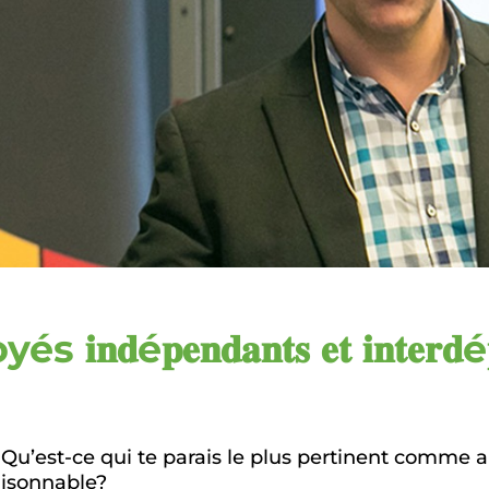
𝐞𝐧𝐝𝐚𝐧𝐭𝐬 𝐞𝐭 𝐢𝐧𝐭𝐞𝐫𝐝é𝐩𝐞𝐧
 Qu’est-ce qui te parais le plus pertinent comme 
aisonnable?