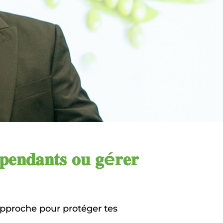
𝐝𝐚𝐧𝐭𝐬 𝐨𝐮 𝐠é𝐫𝐞𝐫
approche pour protéger tes