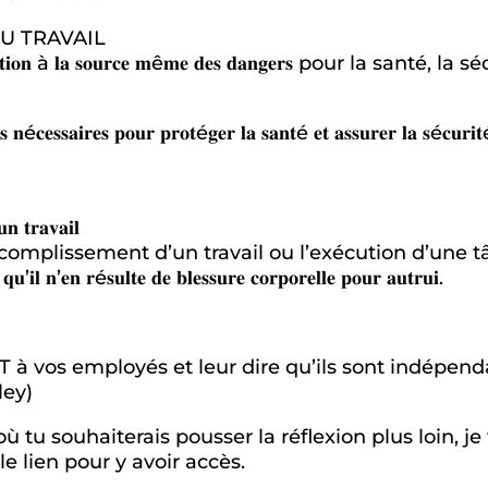
AU TRAVAIL
’é𝐥𝐢𝐦𝐢𝐧𝐚𝐭𝐢𝐨𝐧 à 𝐥𝐚 𝐬𝐨𝐮𝐫𝐜𝐞 𝐦ê𝐦𝐞 𝐝𝐞𝐬 𝐝𝐚𝐧𝐠𝐞𝐫𝐬 pour 
𝐮𝐫𝐞𝐬 𝐧é𝐜𝐞𝐬𝐬𝐚𝐢𝐫𝐞𝐬 𝐩𝐨𝐮𝐫 𝐩𝐫𝐨𝐭é𝐠𝐞𝐫 𝐥𝐚 𝐬𝐚𝐧𝐭é 𝐞𝐭 𝐚𝐬𝐬𝐮𝐫𝐞𝐫
𝐧 𝐭𝐫𝐚𝐯𝐚𝐢𝐥
𝐞 𝐝𝐢𝐫𝐢𝐠𝐞 l’accomplissement d’un travail ou l’exécution d
𝐪𝐮’𝐢𝐥 𝐧’𝐞𝐧 𝐫é𝐬𝐮𝐥𝐭𝐞 𝐝𝐞 𝐛𝐥𝐞𝐬𝐬𝐮𝐫𝐞 𝐜𝐨𝐫𝐩𝐨𝐫𝐞𝐥𝐥𝐞 𝐩𝐨𝐮𝐫 𝐚𝐮𝐭𝐫𝐮𝐢.
T à vos employés et leur dire qu’ils sont indépen
ley)
s où tu souhaiterais pousser la réflexion plus loin,
e lien pour y avoir accès.