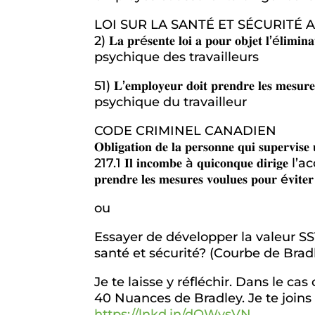
LOI SUR LA SANTÉ ET SÉCURITÉ 
2) 𝐋𝐚 𝐩𝐫é𝐬𝐞𝐧𝐭𝐞 𝐥𝐨𝐢 𝐚 𝐩𝐨𝐮𝐫 𝐨𝐛𝐣𝐞𝐭 
psychique des travailleurs
51) 𝐋’𝐞𝐦𝐩𝐥𝐨𝐲𝐞𝐮𝐫 𝐝𝐨𝐢𝐭 𝐩𝐫𝐞𝐧𝐝𝐫𝐞 𝐥𝐞𝐬 𝐦𝐞𝐬
psychique du travailleur
CODE CRIMINEL CANADIEN
𝐎𝐛𝐥𝐢𝐠𝐚𝐭𝐢𝐨𝐧 𝐝𝐞 𝐥𝐚 𝐩𝐞𝐫𝐬𝐨𝐧𝐧𝐞 𝐪𝐮𝐢 𝐬𝐮𝐩𝐞𝐫𝐯𝐢𝐬𝐞 
217.1 𝐈𝐥 𝐢𝐧𝐜𝐨𝐦𝐛𝐞 à 𝐪𝐮𝐢𝐜𝐨𝐧𝐪𝐮
𝐩𝐫𝐞𝐧𝐝𝐫𝐞 𝐥𝐞𝐬 𝐦𝐞𝐬𝐮𝐫𝐞𝐬 𝐯𝐨𝐮𝐥𝐮𝐞𝐬 𝐩𝐨𝐮𝐫 é𝐯𝐢𝐭𝐞𝐫 
ou
Essayer de développer la valeur SS
santé et sécurité? (Courbe de Brad
Je te laisse y réfléchir. Dans le ca
40 Nuances de Bradley. Je te joins l
https://lnkd.in/dQWvsVN