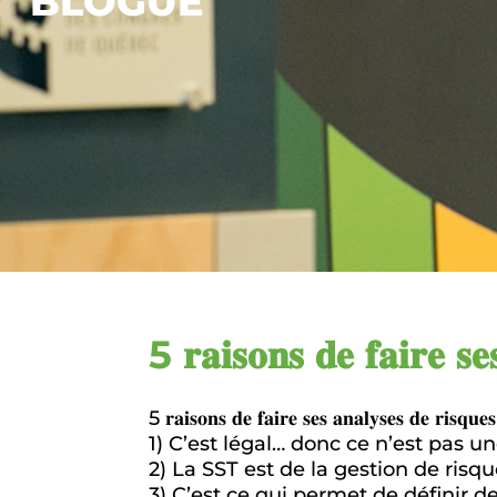
BLOGUE
5 𝐫𝐚𝐢𝐬𝐨𝐧𝐬 𝐝𝐞 𝐟𝐚𝐢𝐫𝐞 𝐬𝐞
5 𝐫𝐚𝐢𝐬𝐨𝐧𝐬 𝐝𝐞 𝐟𝐚𝐢𝐫𝐞 𝐬𝐞𝐬 𝐚𝐧𝐚𝐥𝐲𝐬𝐞𝐬 𝐝𝐞 𝐫𝐢𝐬𝐪𝐮𝐞𝐬
1) C’est légal… donc ce n’est pas une
2) La SST est de la gestion de risq
3) C’est ce qui permet de définir de