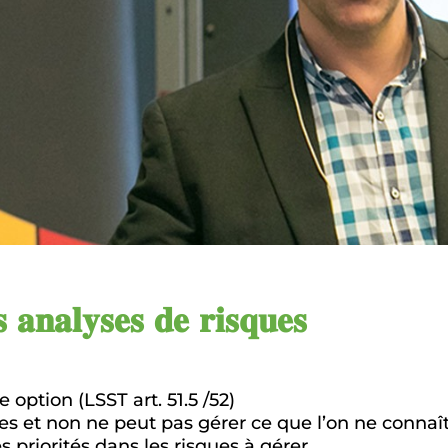
 𝐚𝐧𝐚𝐥𝐲𝐬𝐞𝐬 𝐝𝐞 𝐫𝐢𝐬𝐪𝐮𝐞𝐬
 option (LSST art. 51.5 /52)
ues et non ne peut pas gérer ce que l’on ne connaî
s priorités dans les risques à gérer