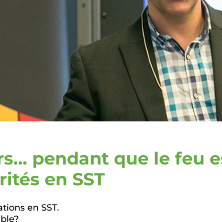
rs… pendant que le feu es
rités en SST
ations en SST.
mble?