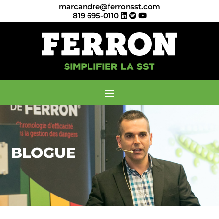
marcandre@ferronsst.com
819 695-0110
BLOGUE