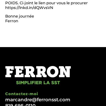
POIDS. Ci-joint le lien pour vous le procurer
https://lnkd.in/dQWvsVN
Bonne journée
Ferron
Contactez-moi
marcandre@ferronsst.com
819 695-0110