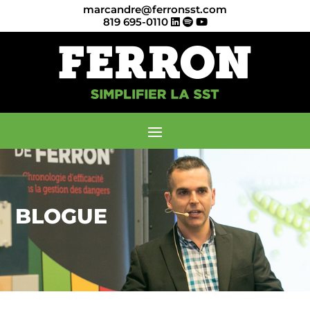
marcandre@ferronsst.com
819 695-0110
BLOGUE