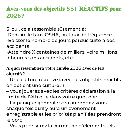
𝐀𝐯𝐞𝐳-𝐯𝐨𝐮𝐬 𝐝𝐞𝐬 𝐨𝐛𝐣𝐞𝐜𝐭𝐢𝐟𝐬 SST 𝐑É𝐀𝐂𝐓𝐈𝐅𝐒 𝐩𝐨𝐮𝐫
2026?
Si oui, cela ressemble sûrement à:
-Réduire le taux OSHA, ou taux de fréquence
-Baisser le nombre de jours perdus suite à des
accidents
-Atteindre X centaines de milliers, voire millions
d’heures sans accidents, etc
𝐀 𝐪𝐮𝐨𝐢 𝐫𝐞𝐬𝐬𝐞𝐦𝐛𝐥𝐞𝐫𝐚 𝐯𝐨𝐭𝐫𝐞 𝐚𝐧𝐧é𝐞 2026 𝐚𝐯𝐞𝐜 𝐝𝐞 𝐭𝐞𝐥𝐬
𝐨𝐛𝐣𝐞𝐜𝐭𝐢𝐟𝐬?
– Une culture réactive (avec des objectifs réactifs
on obtient une culture…)
– Vous jouerez avec les critères déclaration à la
limite de l’éthique dans votre quotidien
– La panique générale sera au rendez-vous
chaque fois qu’il y aura un événement
enregistrable et les priorités planifiées prendront
le bord
– Vous prioriserez la correction d’éléments tels