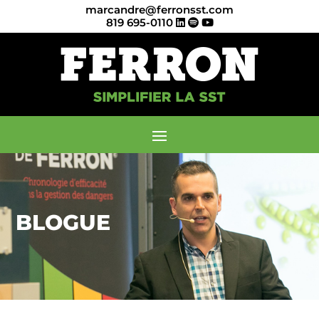
marcandre@ferronsst.com
819 695-0110
BLOGUE