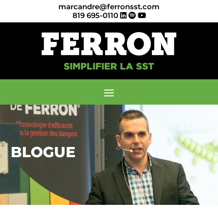
marcandre@ferronsst.com
819 695-0110
BLOGUE