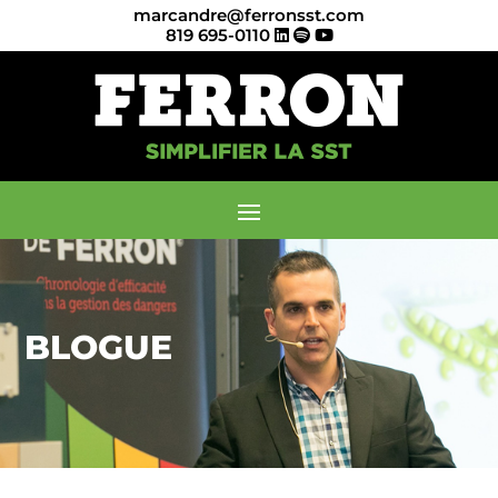
marcandre@ferronsst.com
819 695-0110
BLOGUE