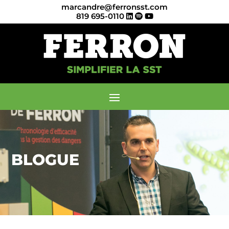
marcandre@ferronsst.com
819 695-0110
BLOGUE