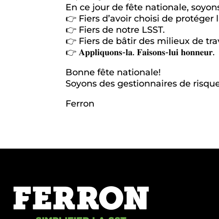
En ce jour de fête nationale, soyons
👉 Fiers d’avoir choisi de protéger l
👉 Fiers de notre LSST.
👉 Fiers de bâtir des milieux de trav
👉 𝐀𝐩𝐩𝐥𝐢𝐪𝐮𝐨𝐧𝐬-𝐥𝐚. 𝐅𝐚𝐢𝐬𝐨𝐧𝐬-𝐥𝐮𝐢 𝐡𝐨𝐧𝐧𝐞𝐮𝐫.
Bonne fête nationale!
Soyons des gestionnaires de risque
Ferron