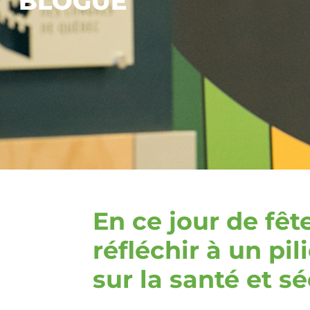
BLOGUE
En ce jour de fê
réfléchir à un pi
sur la santé et sé