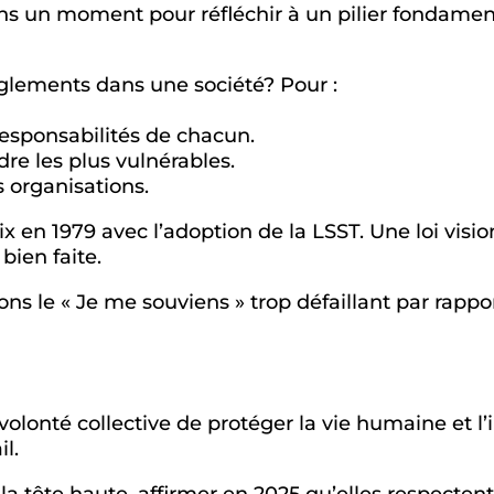
ns un moment pour réfléchir à un pilier fondamental
èglements dans une société? Pour :
 responsabilités de chacun.
dre les plus vulnérables.
 organisations.
x en 1979 avec l’adoption de la LSST. Une loi visi
bien faite.
ns le « Je me souviens » trop défaillant par rapport
 volonté collective de protéger la vie humaine et l
l.
a tête haute, affirmer en 2025 qu’elles respecten