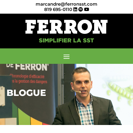
marcandre@ferronsst.com
819 695-0110
BLOGUE