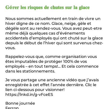
𝐆é𝐫𝐞𝐫 𝐥𝐞𝐬 𝐫𝐢𝐬𝐪𝐮𝐞𝐬 𝐝𝐞 𝐜𝐡𝐮𝐭𝐞𝐬 𝐬𝐮𝐫 𝐥𝐚 𝐠𝐥𝐚𝐜𝐞
Nous sommes actuellement en train de vivre un
hiver digne de ce nom. Glace, neige, gèle et
dégèle sont au rendez-vous. Vous avez peut-etre
même déjà quelques cas d’événements
accidentels d’employés qui ont chuté sur la glace
depuis le début de l’hiver qui sont survenus chez-
vous.
Rappelez-vous que, comme organisation vous
êtes imputables de protéger 100% de vos
employés – en tout temps!… Et cela commence
dans les stationnements.
Je vous partage une ancienne vidéo que j’avais
enregistrée à cet effet l’année dernière. Clic le
lien ci-dessous pour visionner!
https://lnkd.in/g-vFceES
Bonne journée
Ferron