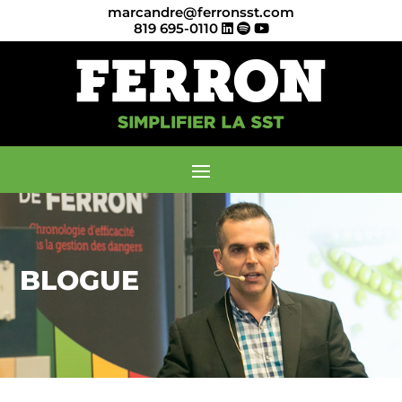
marcandre@ferronsst.com
819 695-0110
BLOGUE