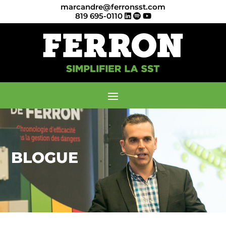
marcandre@ferronsst.com
819 695-0110
BLOGUE