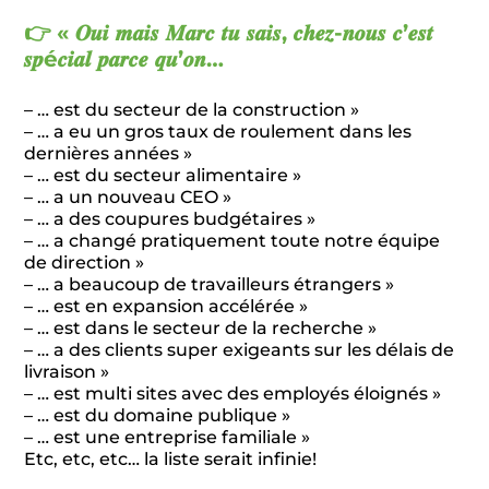
👉 « 𝑶𝒖𝒊 𝒎𝒂𝒊𝒔 𝑴𝒂𝒓𝒄 𝒕𝒖 𝒔𝒂𝒊𝒔, 𝒄𝒉𝒆𝒛-𝒏𝒐𝒖𝒔 𝒄’𝒆𝒔𝒕
𝒔𝒑é𝒄𝒊𝒂𝒍 𝒑𝒂𝒓𝒄𝒆 𝒒𝒖’𝒐𝒏…
– … est du secteur de la construction »
– … a eu un gros taux de roulement dans les
dernières années »
– … est du secteur alimentaire »
– … a un nouveau CEO »
– … a des coupures budgétaires »
– … a changé pratiquement toute notre équipe
de direction »
– … a beaucoup de travailleurs étrangers »
– … est en expansion accélérée »
– … est dans le secteur de la recherche »
– … a des clients super exigeants sur les délais de
livraison »
– … est multi sites avec des employés éloignés »
– … est du domaine publique »
– … est une entreprise familiale »
Etc, etc, etc… la liste serait infinie!