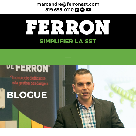
marcandre@ferronsst.com
819 695-0110
BLOGUE