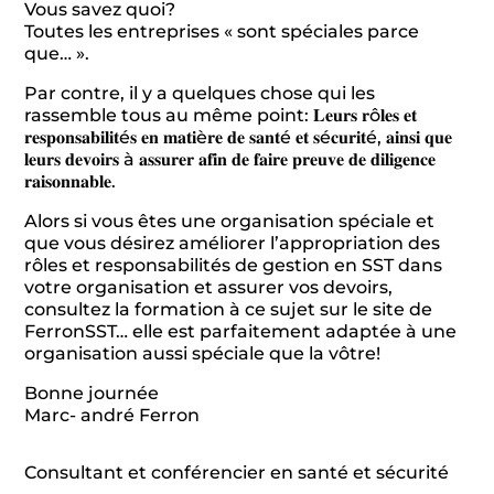
Vous savez quoi?
Toutes les entreprises « sont spéciales parce
que… ».
Par contre, il y a quelques chose qui les
rassemble tous au même point: 𝐋𝐞𝐮𝐫𝐬 𝐫ô𝐥𝐞𝐬 𝐞𝐭
𝐫𝐞𝐬𝐩𝐨𝐧𝐬𝐚𝐛𝐢𝐥𝐢𝐭é𝐬 𝐞𝐧 𝐦𝐚𝐭𝐢è𝐫𝐞 𝐝𝐞 𝐬𝐚𝐧𝐭é 𝐞𝐭 𝐬é𝐜𝐮𝐫𝐢𝐭é, 𝐚𝐢𝐧𝐬𝐢 𝐪𝐮𝐞
𝐥𝐞𝐮𝐫𝐬 𝐝𝐞𝐯𝐨𝐢𝐫𝐬 à 𝐚𝐬𝐬𝐮𝐫𝐞𝐫 𝐚𝐟𝐢𝐧 𝐝𝐞 𝐟𝐚𝐢𝐫𝐞 𝐩𝐫𝐞𝐮𝐯𝐞 𝐝𝐞 𝐝𝐢𝐥𝐢𝐠𝐞𝐧𝐜𝐞
𝐫𝐚𝐢𝐬𝐨𝐧𝐧𝐚𝐛𝐥𝐞.
Alors si vous êtes une organisation spéciale et
que vous désirez améliorer l’appropriation des
rôles et responsabilités de gestion en SST dans
votre organisation et assurer vos devoirs,
consultez la formation à ce sujet sur le site de
FerronSST… elle est parfaitement adaptée à une
organisation aussi spéciale que la vôtre!
Bonne journée
Marc- andré Ferron
Consultant et conférencier en santé et sécurité