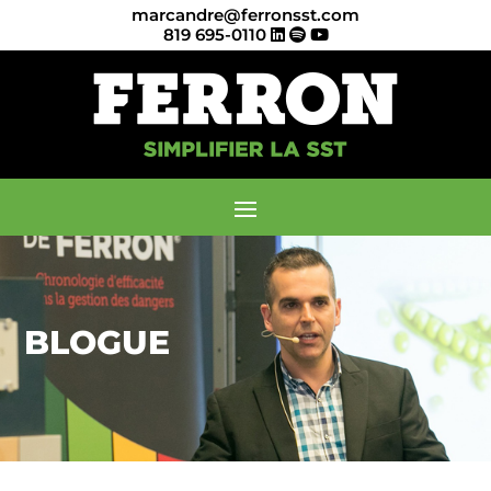
marcandre@ferronsst.com
819 695-0110
BLOGUE