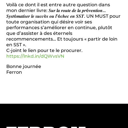
Voilà ce dont il est entre autre question dans
mon dernier livre: 𝑺𝒖𝒓 𝒍𝒂 𝒓𝒐𝒖𝒕𝒆 𝒅𝒆 𝒍𝒂 𝒑𝒓é𝒗𝒆𝒏𝒕𝒊𝒐𝒏…
𝑺𝒚𝒔𝒕é𝒎𝒂𝒕𝒊𝒔𝒆𝒓 𝒍𝒆 𝒔𝒖𝒄𝒄è𝒔 𝒐𝒖 𝒍’é𝒄𝒉𝒆𝒄 𝒆𝒏 𝑺𝑺𝑻. UN MUST pour
toute organisation qui désire voir ses
performances s’améliorer en continue, plutôt
que d’assister à des éternels
recommencements… Et toujours « partir de loin
en SST ».
C-joint le lien pour te le procurer.
https://lnkd.in/dQWvsVN
Bonne journée
Ferron