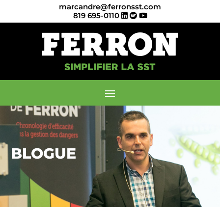
marcandre@ferronsst.com
819 695-0110
BLOGUE