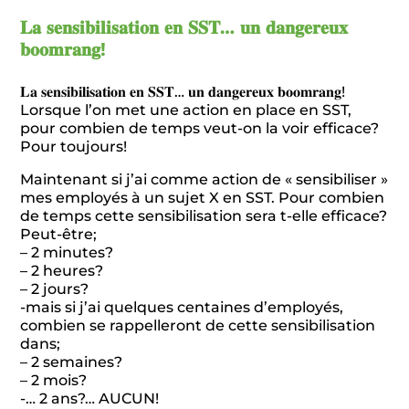
𝐋𝐚 𝐬𝐞𝐧𝐬𝐢𝐛𝐢𝐥𝐢𝐬𝐚𝐭𝐢𝐨𝐧 𝐞𝐧 𝐒𝐒𝐓… 𝐮𝐧 𝐝𝐚𝐧𝐠𝐞𝐫𝐞𝐮𝐱
𝐛𝐨𝐨𝐦𝐫𝐚𝐧𝐠!
𝐋𝐚 𝐬𝐞𝐧𝐬𝐢𝐛𝐢𝐥𝐢𝐬𝐚𝐭𝐢𝐨𝐧 𝐞𝐧 𝐒𝐒𝐓… 𝐮𝐧 𝐝𝐚𝐧𝐠𝐞𝐫𝐞𝐮𝐱 𝐛𝐨𝐨𝐦𝐫𝐚𝐧𝐠!
Lorsque l’on met une action en place en SST,
pour combien de temps veut-on la voir efficace?
Pour toujours!
Maintenant si j’ai comme action de « sensibiliser »
mes employés à un sujet X en SST. Pour combien
de temps cette sensibilisation sera t-elle efficace?
Peut-être;
– 2 minutes?
– 2 heures?
– 2 jours?
-mais si j’ai quelques centaines d’employés,
combien se rappelleront de cette sensibilisation
dans;
– 2 semaines?
– 2 mois?
-… 2 ans?… AUCUN!