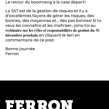
Le retour du boomrang à la case départ!
La SST est de la gestion de risques et il y a
d’excellentes façons de gérer les risques, des
bonnes, des moyennes et… des pas bonnes! Si tu
veux les connaître et les maîtriser, joins-toi au
𝐰𝐞𝐛𝐢𝐧𝐚𝐢𝐫𝐞 𝐬𝐮𝐫 𝐥𝐞𝐬 𝐫ô𝐥𝐞𝐬 𝐞𝐭 𝐫𝐞𝐬𝐩𝐨𝐧𝐬𝐚𝐛𝐢𝐥𝐢𝐭é𝐬 𝐝𝐞 𝐠𝐞𝐬𝐭𝐢𝐨𝐧 𝐝𝐮 16
𝐝é𝐜𝐞𝐦𝐛𝐫𝐞 𝐩𝐫𝐨𝐜𝐡𝐚𝐢𝐧 en cliquant le lien en
commentaire de ce post.
Bonne journée
Ferron