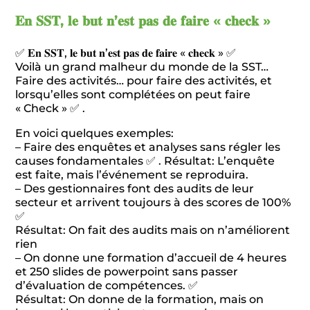
𝐄𝐧 𝐒𝐒𝐓, 𝐥𝐞 𝐛𝐮𝐭 𝐧’𝐞𝐬𝐭 𝐩𝐚𝐬 𝐝𝐞 𝐟𝐚𝐢𝐫𝐞 « 𝐜𝐡𝐞𝐜𝐤 »
✅ 𝐄𝐧 𝐒𝐒𝐓, 𝐥𝐞 𝐛𝐮𝐭 𝐧’𝐞𝐬𝐭 𝐩𝐚𝐬 𝐝𝐞 𝐟𝐚𝐢𝐫𝐞 « 𝐜𝐡𝐞𝐜𝐤 » ✅
Voilà un grand malheur du monde de la SST…
Faire des activités… pour faire des activités, et
lorsqu’elles sont complétées on peut faire
« Check » ✅ .
En voici quelques exemples:
– Faire des enquêtes et analyses sans régler les
causes fondamentales ✅ . Résultat: L’enquête
est faite, mais l’événement se reproduira.
– Des gestionnaires font des audits de leur
secteur et arrivent toujours à des scores de 100%
✅
Résultat: On fait des audits mais on n’améliorent
rien
– On donne une formation d’accueil de 4 heures
et 250 slides de powerpoint sans passer
d’évaluation de compétences. ✅
Résultat: On donne de la formation, mais on