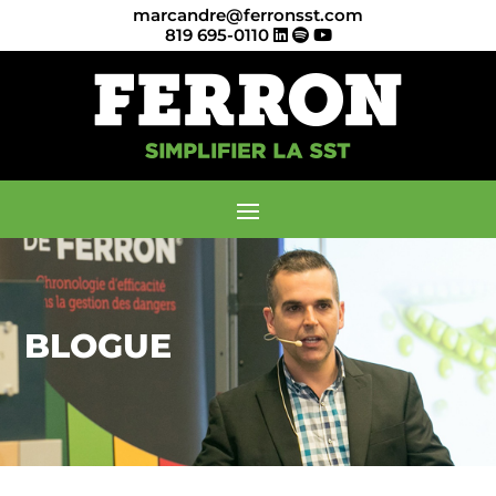
marcandre@ferronsst.com
819 695-0110
BLOGUE