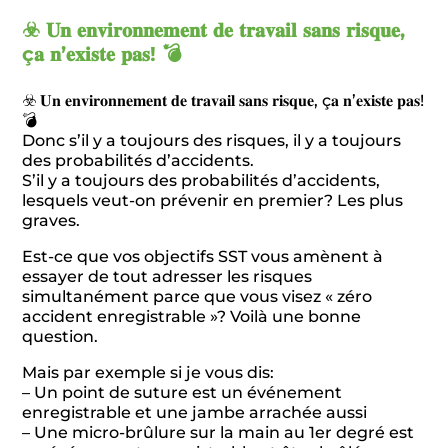
☣️ 𝐔𝐧 𝐞𝐧𝐯𝐢𝐫𝐨𝐧𝐧𝐞𝐦𝐞𝐧𝐭 𝐝𝐞 𝐭𝐫𝐚𝐯𝐚𝐢𝐥 𝐬𝐚𝐧𝐬 𝐫𝐢𝐬𝐪𝐮𝐞,
ç𝐚 𝐧’𝐞𝐱𝐢𝐬𝐭𝐞 𝐩𝐚𝐬! 💣
☣️ 𝐔𝐧 𝐞𝐧𝐯𝐢𝐫𝐨𝐧𝐧𝐞𝐦𝐞𝐧𝐭 𝐝𝐞 𝐭𝐫𝐚𝐯𝐚𝐢𝐥 𝐬𝐚𝐧𝐬 𝐫𝐢𝐬𝐪𝐮𝐞, ç𝐚 𝐧’𝐞𝐱𝐢𝐬𝐭𝐞 𝐩𝐚𝐬!
💣
Donc s’il y a toujours des risques, il y a toujours
des probabilités d’accidents.
S’il y a toujours des probabilités d’accidents,
lesquels veut-on prévenir en premier? Les plus
graves.
Est-ce que vos objectifs SST vous amènent à
essayer de tout adresser les risques
simultanément parce que vous visez « zéro
accident enregistrable »? Voilà une bonne
question.
Mais par exemple si je vous dis:
– Un point de suture est un événement
enregistrable et une jambe arrachée aussi
– Une micro-brûlure sur la main au 1er degré est