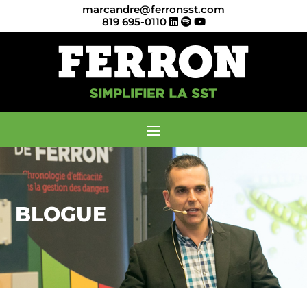
marcandre@ferronsst.com
819 695-0110
BLOGUE