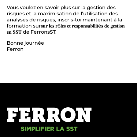
Vous voulez en savoir plus sur la gestion des
risques et la maximisation de l’utilisation des
analyses de risques, inscris-toi maintenant à la
formation sur𝐬𝐮𝐫 𝐥𝐞𝐬 𝐫ô𝐥𝐞𝐬 𝐞𝐭 𝐫𝐞𝐬𝐩𝐨𝐧𝐬𝐚𝐛𝐢𝐥𝐢𝐭é𝐬 𝐝𝐞 𝐠𝐞𝐬𝐭𝐢𝐨𝐧
𝐞𝐧 𝐒𝐒𝐓 de FerronsST.
Bonne journée
Ferron