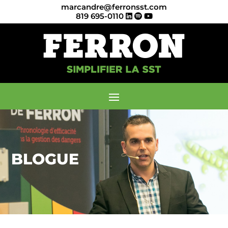
marcandre@ferronsst.com
819 695-0110
BLOGUE